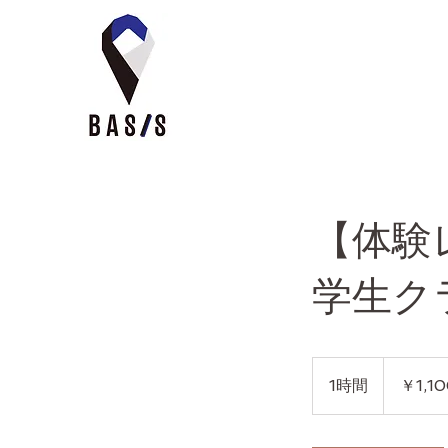
【体験
学生ク
1,100
円
1時間
1
￥1,1
時